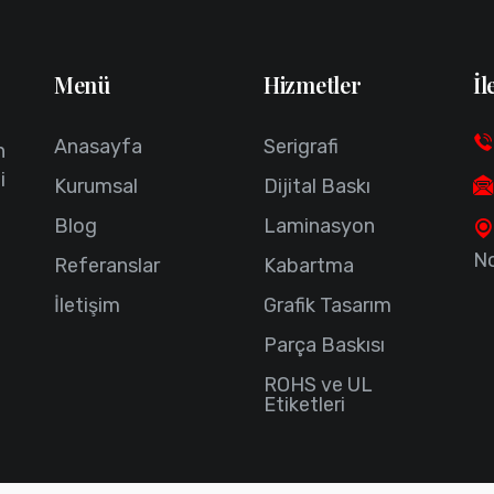
Menü
Hizmetler
İl
Anasayfa
Serigrafi
n
i
Kurumsal
Dijital Baskı
Blog
Laminasyon
No
Referanslar
Kabartma
İletişim
Grafik Tasarım
Parça Baskısı
ROHS ve UL
Etiketleri