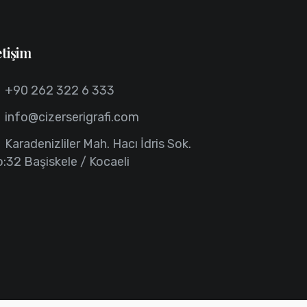
etişim
+90 262 322 6 333
info@cizerserigrafi.com
Karadenizliler Mah. Hacı İdris Sok.
:32 Başiskele / Kocaeli